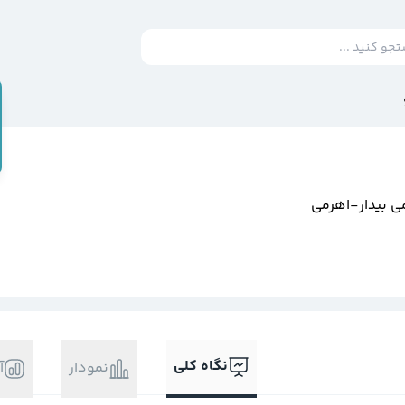
 بيدار-اهرمي
نگاه کلی
نمودار
آ