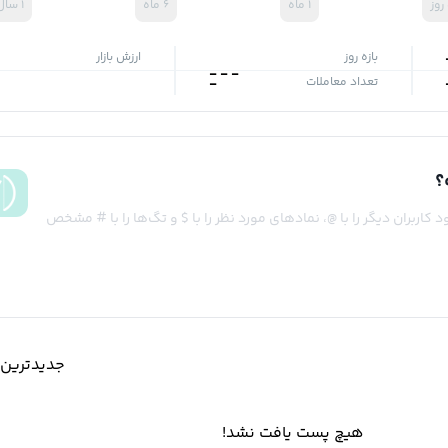
۱ ماه
۶ ماه
۱ سال
بازه روز
ارزش بازار
-
-
-
تعداد معاملات
-
؟
کاربران دیگر را با @، نمادهای مورد نظر را با $ و تگ‌ها را با # مشخص
جدیدترین‌
هیچ پست یافت نشد!