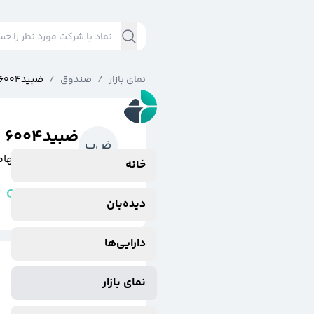
نمای بازار
/
صندوق
/
ضبيد6004
ضبيد6004
ض
ب
صندوق س سهامي
خانه
مشتقه
وضعیت نماد:
دیده‌بان
دارایی‌ها
نمای بازار