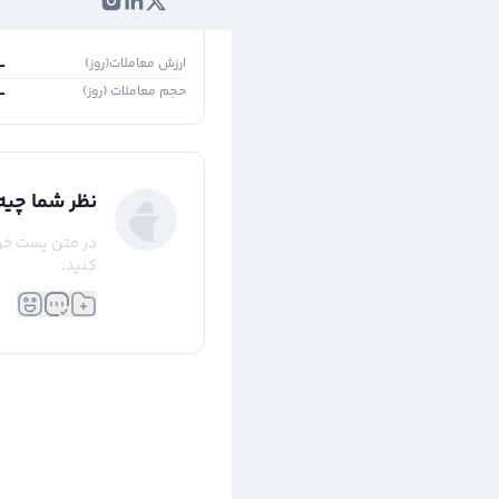
۱روز
۵ روز
ارزش معاملات(روز)
-
حجم معاملات (روز)
-
نظر شما چیه
در متن پست خود 
کنید.