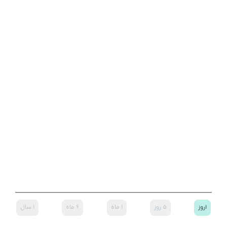
۱روز
۵ روز
۱ ماه
۶ ماه
۱ سال