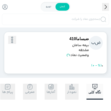
کمان
توربو
جستجوی نماد یا شرکت
ضبساما410
ض
ب
بيمه سامان
مشتقه
وضعیت نماد:
)
%
-
+
(
خرید
فروش
-
نمودار
آمارها
معرفی
پیام ها
نگاه کلی