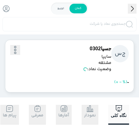
کمان
توربو
جستجوی نماد یا شرکت
جسپا0302
ج
س
سايپا
مشتقه
وضعیت نماد:
)
%
-
+
(
خرید
فروش
-
نمودار
آمارها
معرفی
پیام ها
نگاه کلی