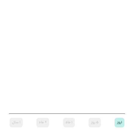
۱روز
۵ روز
۱ ماه
۶ ماه
۱ سال