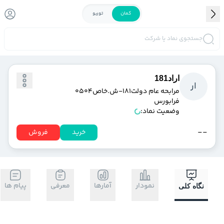
کمان
توربو
جستجوی نماد یا شرکت
اراد181
ا
ر
مرابحه عام دولت181-ش.خاص0504
فرابورس
وضعیت نماد:
-
-
خرید
فروش
نمودار
آمارها
معرفی
پیام ها
نگاه کلی