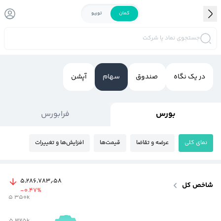
کمان
توربو
جستجوی نماد یا شرکت
در یک نگاه
صندوق
سهام
آپشن
بورس
فرابورس
نمای کلی
عرضه و تقاضا
قیمت‌ها
افزایش‌ها و تغییرات
۵٬۲۸۶٬۷۸۳٫۵۸
شاخص کل
-0.47
%
5 350k