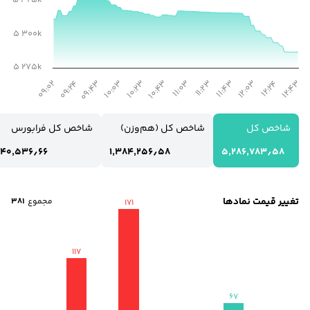
5 325k
5 300k
5 275k
10:23
12:03
09:24
11:03
12:43
10:03
11:43
09:02
10:43
12:24
09:43
11:23
شاخص کل
شاخص کل (هم‌وزن)
شاخص کل فرابورس
۴۰٬۵۳۶٫۶۶
۱٬۳۸۴٬۲۵۶٫۵۸
۵٬۲۸۶٬۷۸۳٫۵۸
تغییر قیمت نمادها
مجموع
۳۸۱
171
117
67