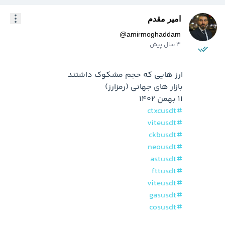
امیر مقدم
@
amirmoghaddam
3 سال پیش
۱۱ بهمن ۱۴۰۲

#ctxcusdt
#viteusdt
#ckbusdt
#neousdt
#astusdt
#fttusdt
#viteusdt
#gasusdt
#cosusdt