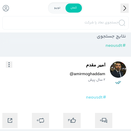
کمان
توربو
جستجوی نماد یا شرکت
نتایج جستجوی
neousdt
#
امیر مقدم
@
amirmoghaddam
2 سال پیش
#neousdt
0
0
4