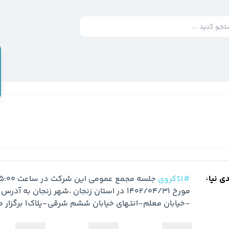
دی نیاء
#l$کروی
-خيابان معلم-انتهاي خيابان ششم شرقي-پلاک1 برگزار میگردد