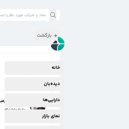
بازگشت
نتایج جستجوی
خانه
#
l$کروی
دیده‌بان
دارایی‌ها
نیلوفر دلیرعب
@
nildadalir
نمای بازار
3 سال پیش