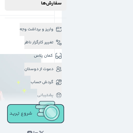
سفارش‌ها
واریز و برداشت وجه
تغییر کارگزار ناظر
کمان پلاس
دعوت از دوستان
گردش حساب
پشتیبانی
شروع تـِـریـد