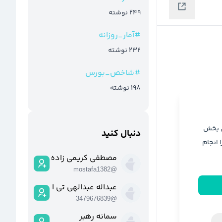
249
نوشته
#
آمار_روزانه
232
نوشته
#
شاخص_بورس
198
نوشته
ن بخش
دنبال کنید
ا انجام
مصطفی کریمی زاده
mostafa1382
@
عبداله عبدالهی تی اب
3479676839
@
سمانه رهبر