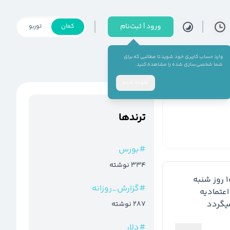
ورود | ثبت‌نام
کمان
توربو
وارد حساب کاربری خود شوید تا مطالبی که برای
شما شخصی‌سازی شده را مشاهده کنید.
متوجه شدم
ترند‌ها
#
بورس
334
نوشته
 جلسه مجمع عمومی این شرکت در ساعت 15:00 روز شنبه 
#
گزارش_روزانه
مورخ 1402/04/31 در استان زنجان ،شهر زنجان به آدرس اعتماديه 
287
نوشته
#
دلار