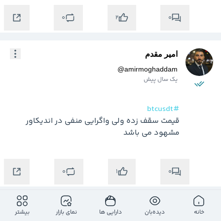
0
0
2
امیر مقدم
@
amirmoghaddam
یک سال پیش
#btcusdt
قیمت سقف زده ولی واگرایی منفی در اندیکاور 
مشهود می باشد 

0
0
1
امیر مقدم
خانه
دیده‌بان
دارایی ها
نمای بازار
بیشتر