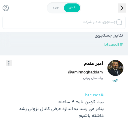
کمان
توربو
جستجوی نماد یا شرکت
نتایج جستجوی
btcusdt
#
امیر مقدم
@
amirmoghaddam
یک سال پیش
#btcusdt
بنظر می رسد به اندازه عرض کانال نزولی رشد 
داشته باشیم 