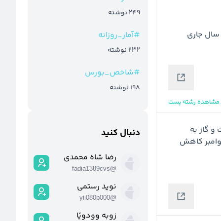
249
نوشته
🔹️اوپک پلاس به دنبال تمدید کاهش تولید، تا نیمه دوم سال جاری 
#
آمار_روزانه
232
نوشته
#
شاخص_بورس
198
نوشته
مشاهده رشته پست
✅ وزارت دارایی روسیه: درآمد دولت روسیه از فروش نفت و گاز به 
دنبال کنید
650.5 میلیارد روبل در دسامبر از 961.7 میلیارد روبل در نوامبر کاهش 
رضا شاه محمدی
fadia1389cvs
@
نوید رستمی
yii080p000
@
زوبە وودوێا