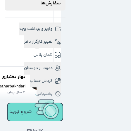
سفارش‌ها
واریز و برداشت وجه
تغییر کارگزار ناظر
کمان پلاس
دعوت از دوستان
بهار بختیاری
گردش حساب
baharbakhtiari
3 سال پیش
پشتیبانی
شروع تـِـریـد