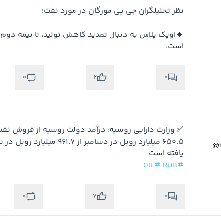
است. 
0
0
2
@
یافته است

#OIL
#RUB
0
0
7