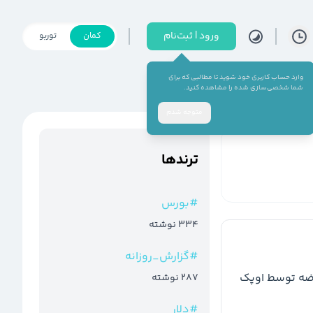
ورود | ثبت‌نام
کمان
توربو
وارد حساب کاربری خود شوید تا مطالبی که برای
شما شخصی‌سازی شده را مشاهده کنید.
متوجه شدم
ترند‌ها
#
بورس
334
نوشته
#
گزارش_روزانه
🔹️موسسه جی پی مورگان انتظار دارد محدودیت های عرضه توسط اوپک 
287
نوشته
#
دلار