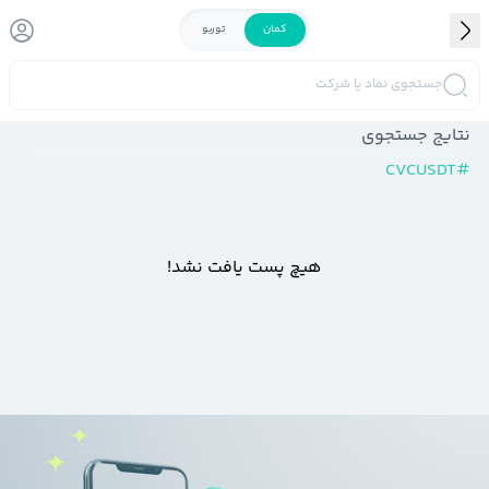
کمان
توربو
جستجوی نماد یا شرکت
نتایج جستجوی
CVCUSDT
#
هیچ پست یافت نشد!