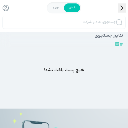
کمان
توربو
جستجوی نماد یا شرکت
نتایج جستجوی
🟩
#
هیچ پست یافت نشد!