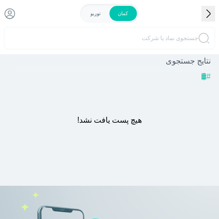
کمان
توربو
جستجوی نماد یا شرکت
نتایج جستجوی
🛢
#
هیچ پست یافت نشد!