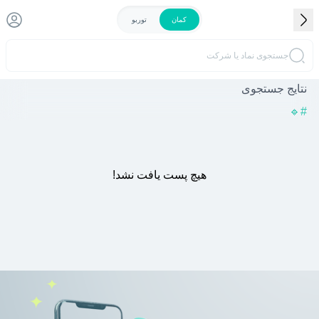
کمان
توربو
جستجوی نماد یا شرکت
نتایج جستجوی
🔹️
#
هیچ پست یافت نشد!