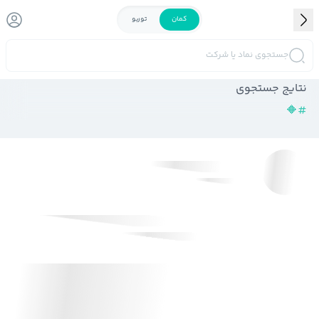
کمان
توربو
جستجوی نماد یا شرکت
نتایج جستجوی
🔶
#