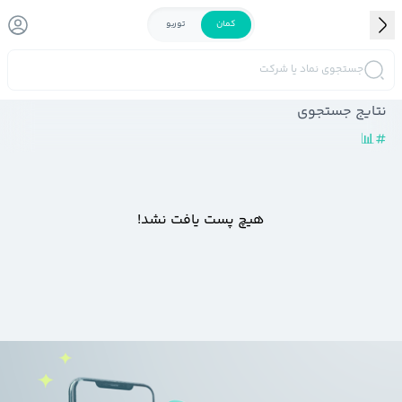
کمان
توربو
جستجوی نماد یا شرکت
نتایج جستجوی
📊
#
هیچ پست یافت نشد!