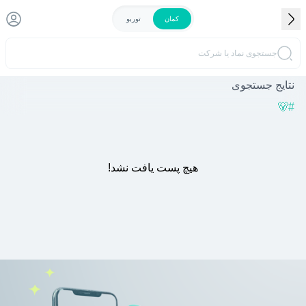
کمان
توربو
جستجوی نماد یا شرکت
نتایج جستجوی
🐻
#
هیچ پست یافت نشد!