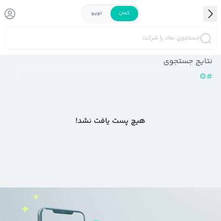
کمان
توربو
جستجوی نماد یا شرکت
نتایج جستجوی
⚙️
#
هیچ پست یافت نشد!