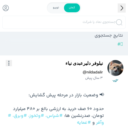
کمان
توربو
جستجوی نماد یا شرکت
نتایج جستجوی
#
نیلوفر دلیرعبدی نیاء
@
nildadalir
3 سال پیش
حدود 60 صف خرید به ارزشی بالغ بر 480 میلیارد 
تومان، صدرنشین ها: 
#شپاس،
#وثخوز،
#وبرق،
#
وآفر
 و 
#غمایه