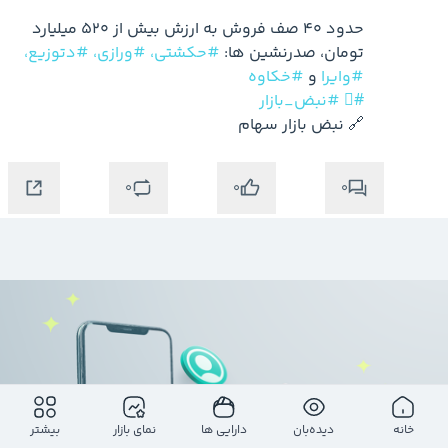
حدود 40 صف فروش به ارزش بیش از 520 میلیارد 
تومان، صدرنشین ها: 
#حکشتی،
#ورازی،
#دتوزیع،
#وایرا
 و 
#خکاوه
#⃣
#نبض_بازار
🔗 نبض بازار سهام
0
0
0
خانه
دیده‌بان
دارایی ها
نمای بازار
بیشتر