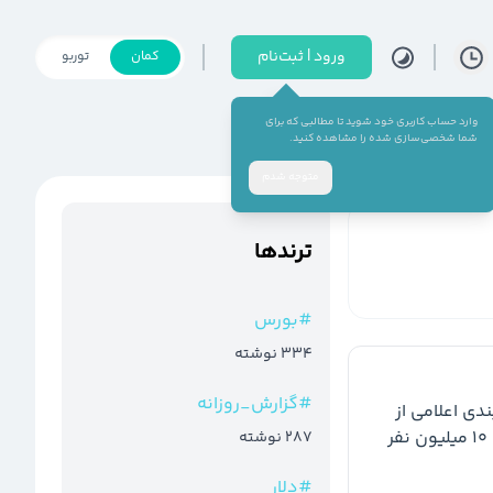
ورود | ثبت‌نام
کمان
توربو
وارد حساب کاربری خود شوید تا مطالبی که برای
شما شخصی‌سازی شده را مشاهده کنید.
متوجه شدم
ترند‌ها
#
بورس
334
نوشته
#
گزارش_روزانه
یارانه مرحله ۱۶۰ به مبلغ ۱۱ میلیارد تومان بر اساس دهک‌بندی اعلامی از 
سوی وزارت تعاون، کار و رفاه اجتماعی، به حساب بیش از  ۱۰ میلیون نفر  
287
نوشته
#
دلار