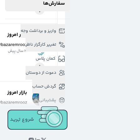
سفارش‌ها
واریز و برداشت وجه
بازار امروز
تغییر کارگزار ناظر
@
bazaremrooz
3 سال پیش
کمان پلاس
دعوت از دوستان
گردش حساب
بازار امروز
پشتیبانی
@
bazaremrooz
3 سال پیش
شروع تـِـریـد