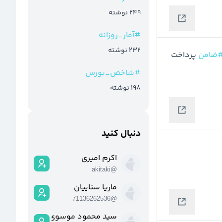
249
نوشته
#
آمار_روزانه
232
نوشته
ضامن
 پرداخت 
#
شاخص_بورس
198
نوشته
دنبال کنید
اکرم امیری
akitaki
@
ماریا سناییان
71136262536
@
سید محمود موسوی