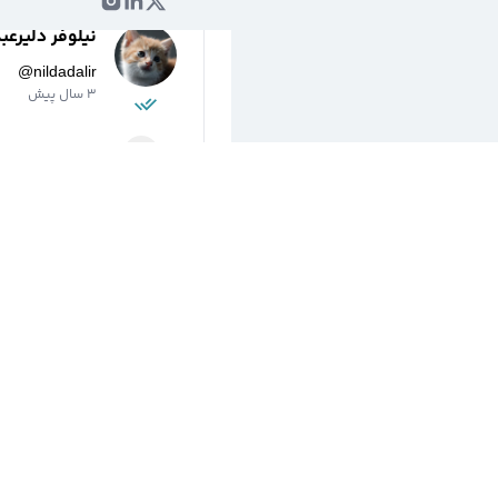
نیلوفر دلیرعب
@
nildadalir
3 سال پیش