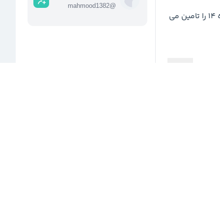
mahmood1382
@
منابع حاصل از فروش گاز به صنایع، مستقیما منابع تبصره ۱۴ را تامین می 
ن بخش
ا انجام