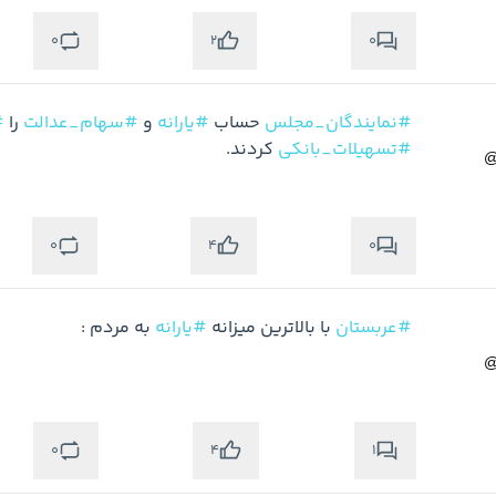
0
0
2
#نمایندگان_مجلس
 حساب 
#یارانه
 و 
#سهام_عدالت
 را 
#
#تسهیلات_بانکی
 کردند.
0
0
4
متوجه شدم
#عربستان
 با بالاترین میزانه 
#یارانه
 به مردم :
0
1
4