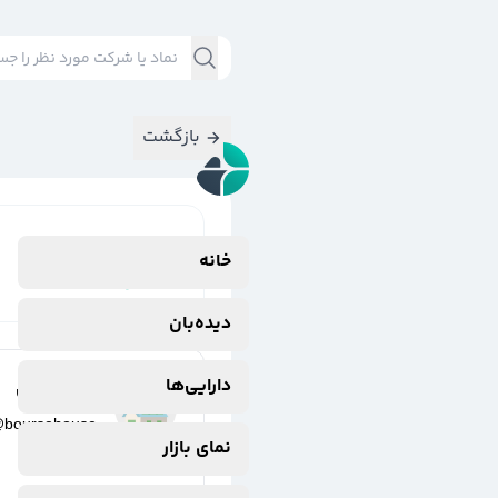
بازگشت
نتایج جستجوی
خانه
#
یارانه
دیده‌بان
دارایی‌ها
خانه بورس
@
boursehouse
نمای بازار
2 سال پیش