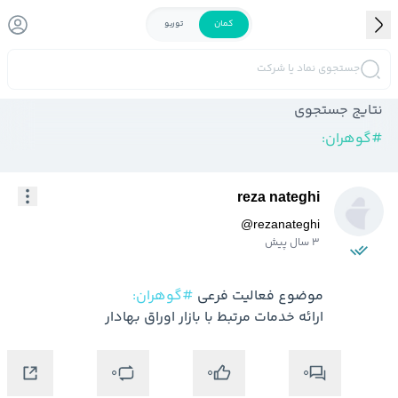
کمان
توربو
جستجوی نماد یا شرکت
نتایج جستجوی
#
گوهران:
reza nateghi
@
rezanateghi
3 سال پیش
موضوع فعالیت فرعی 
#گوهران:
ارائه خدمات مرتبط با بازار اوراق بهادار
0
0
0