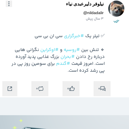
نیلوفر دلیرعبدی نیاء
@
nildadalir
3 سال پیش
✅ تیتر یک 
#خبرگزاری
🔹 تنش بین 
#روسیه
 و 
#اوکراین
 نگرانی هایی 
درباره رخ دادن 
#بحران
 بزرگ غذایی پدید آورده 
است. امروز قیمت 
#گندم
 برای سومین روز پی در 
پی رشد کرده است.
0
0
0