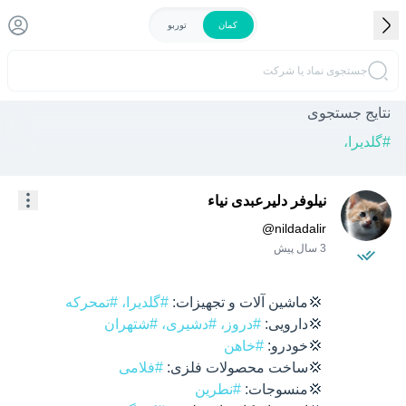
کمان
توربو
جستجوی نماد یا شرکت
نتایج جستجوی
#
گلدیرا،
نیلوفر دلیرعبدی نیاء
@
nildadalir
3 سال پیش
  💢ماشین آلات و تجهیزات: 
#گلدیرا،
#تمحرکه
  💢دارویی: 
#دروز،
#دشیری،
#شتهران
  💢خودرو: 
#خاهن
  💢ساخت محصولات فلزی: 
#فلامی
  💢منسوجات: 
#نطرین