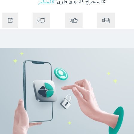
  💢استخراج‌ کانه‌های فلزی: 
#کمنگنز
0
0
0