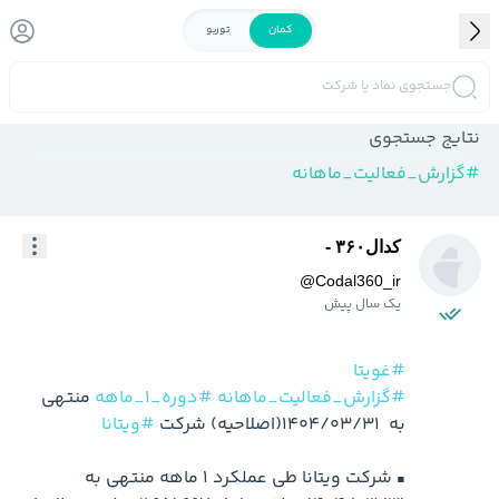
کمان
توربو
جستجوی نماد یا شرکت
نتایج جستجوی
#
گزارش_فعالیت_ماهانه
کدال۳۶۰ -
@
Codal360_ir
یک سال پیش
#غویتا
#گزارش_فعالیت_ماهانه
#دوره_1_ماهه
 منتهی 
به  1404/03/31(اصلاحیه) شرکت 
#ویتانا
▪️ شرکت ویتانا طی عملکرد 1 ماهه منتهی به 