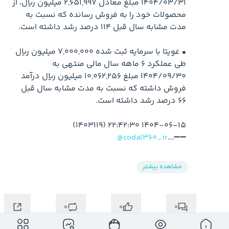
1404/03/31 مبلغ معادل 2,651,997 میلیون ریال، از 
محصولات خود را به فروش رسانده که نسبت به 
▪️ غویتا با سرمایه ثبت شده 7,000,000 میلیون ریال 
طی عملکرد 6 ماهه سال مالی منتهی به 
1404/09/30 مبلغ 10,062,256 میلیون ریال درآمد 
فروش داشته که نسبت به مدت مشابه سال قبل 
@codal360_ir
➖➖...
مشاهده بیشتر
0
0
0