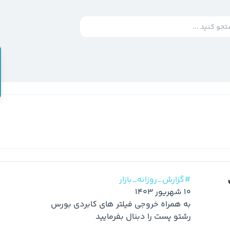
#گزارش_روزانه_بازار
رشتو پست را دبنال بفرمایید