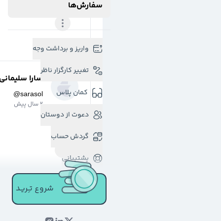
سفارش‌ها
واریز و برداشت وجه
تغییر کارگزار ناظر
سارا سلیمانی
کمان پلاس
@
sarasol
2 سال پیش
دعوت از دوستان
گردش حساب
پشتیبانی
شروع تـِـریـد
سارا سلیمانی
@
sarasol