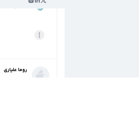
2 سال پیش
روما علیاری
@
romatrader
2 سال پیش