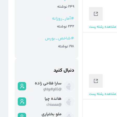
249
نوشته
#
آمار_روزانه
232
نوشته
مشاهده رشته پست
#
شاخص_بورس
198
نوشته
دنبال کنید
سارا فلاحی زاده
gfdgdfg65
@
مشاهده رشته پست
هانده چیا
chiaaaa
@
ملو بختیاری