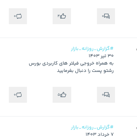
0
0
4
#گزارش_روزانه_بازار
رشتو پست را دنبال بفرمایید
متوجه شدم
0
0
5
#گزارش_روزانه_بازار