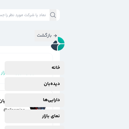
بازگشت
نتایج جستجوی
خانه
#
گزارش_روزانه_بازار
دیده‌بان
دارایی‌ها
علی نامجویان
@
alinamjoo
نمای بازار
2 سال پیش