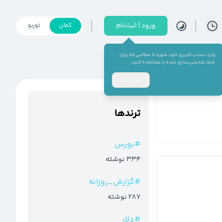
ورود | ثبت‌نام
کمان
توربو
وارد حساب کاربری خود شوید تا مطالبی که برای
شما شخصی‌سازی شده را مشاهده کنید.
متوجه شدم
ترند‌ها
#
بورس
334
نوشته
#
گزارش_روزانه
287
نوشته
#
دلار