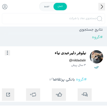
کمان
توربو
جستجوی نماد یا شرکت
نتایج جستجوی
#
گروه
نیلوفر دلیرعبدی نیاء
@
nildadalir
3 سال پیش
#گروه
 بانکی پرتقاضا✅
0
0
0