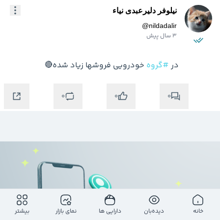
نیلوفر دلیرعبدی نیاء
@
nildadalir
3 سال پیش
در 
#گروه
 خودرویی فروشها زیاد شده🔴
0
0
0
خانه
دیده‌بان
دارایی ها
نمای بازار
بیشتر