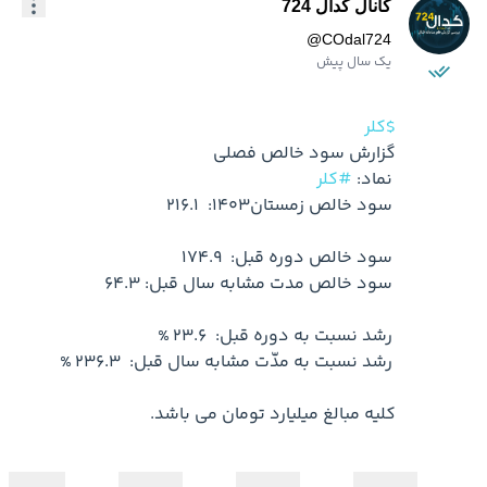
کانال کدال 724
@
COdal724
یک سال پیش
$کلر
 نماد: 
#کلر
کلیه مبالغ میلیارد تومان می باشد.