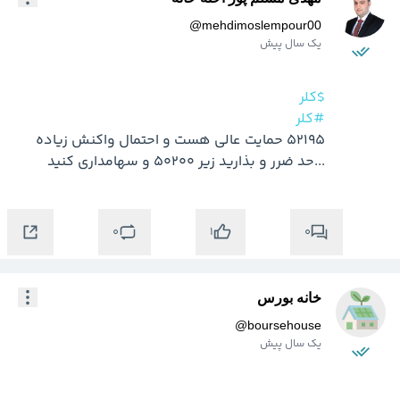
@
mehdimoslempour00
یک سال پیش
$کلر
#کلر
52195 حمایت عالی هست و احتمال واکنش زیاده 
...حد ضرر و بذارید زیر 50200 و سهامداری کنید
0
0
1
خانه بورس
@
boursehouse
یک سال پیش