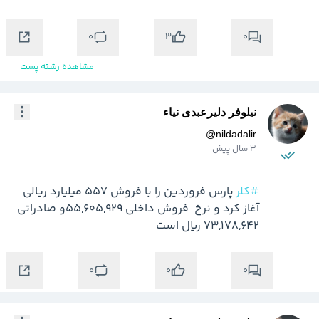
0
0
3
مشاهده رشته پست
نیلوفر دلیرعبدی نیاء
@
nildadalir
3 سال پیش
#کلر
 پارس فروردین را با فروش 557 میلیارد ریالی 
آغاز کرد و نرخ  فروش داخلی ۵۵,۶۰۵,۹۲۹و صادراتی 
۷۳,۱۷۸,۶۴۲ ریال است
0
0
0