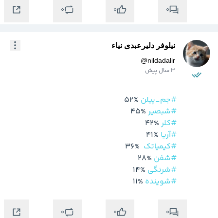
0
0
0
نیلوفر دلیرعبدی نیاء
@
nildadalir
3 سال پیش
#جم_پیلن
 52%

#شبصیر
 45%

#کلر
 42%

#آریا
 41%

#کیمیاتک
  36%

#شفن
 28%

#شرنگی
 14%

#شوینده
 11%

0
0
0