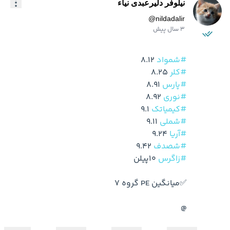
نیلوفر دلیرعبدی نیاء
@
nildadalir
3 سال پیش
#شمواد
 8.12

#کلر
 8.25

#پارس
 8.91

#نوری
 8.92

#کیمیاتک
 9.1

#شملی
 9.11

#آریا
 9.24

#شصدف
 9.42

#زاگرس
@