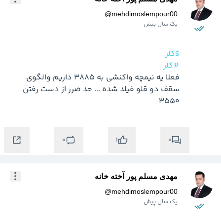
@
mehdimoslempour00
یک سال پیش
$کلر
#کلر
فعلا یه نیمچه واکنشی به 3885 داریم والگوی 
سقف دو قلو فیلد شده ... حد ضرر از دست رفتن 
3550
0
0
1
مهدی مسلم پور آخته خانه
@
mehdimoslempour00
یک سال پیش