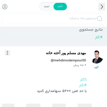
کمان
توربو
جستجوی نماد یا شرکت
نتایج جستجوی
#
کلر
مهدی مسلم پور آخته خانه
@
mehdimoslempour00
9 ماه پیش
$کلر
#کلر
با حد ضرر 5200 سهامداری کنید