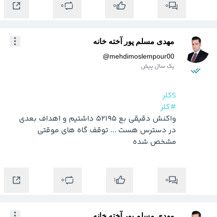
0
0
0
مهدی مسلم پور آخته خانه
@
mehdimoslempour00
یک سال پیش
$کلر
#کلر
واکنش دقیقی بع 52195 داشتیم و اهداف بعدی 
در دسترس هست ... توقف گاه های موقتی 
مشخص شده
0
0
1
مهدی مسلم پور آخته خانه