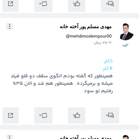
0
0
1
مهدی مسلم پور آخته خانه
@
mehdimoslempour00
10 ماه پیش
$کلر
#کلر
همینطور که گفته بودم الگوی سقف دو قلو فیلد 
میشه و برمیگرده . همینطور هم شد و الان 35% 
رفتیم تو سود
0
0
1
مهدی مسلم پور آخته خانه