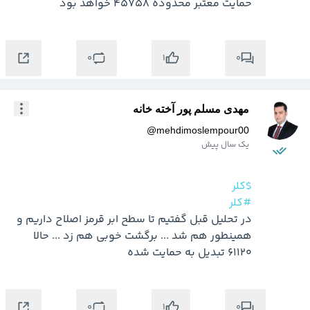
حمایت معتبر محدوده 45758 خواهد بود
0
0
1
مهدی مسلم پور آخته خانه
@
mehdimoslempour00
یک سال پیش
$کلر
#کلر
در تحلیل قبل گفتیم تا سطح ابر قرمز اصلاح داریم و 
همینطور هم شد ... برگشت خوبی هم زد ... حالا 
61120 تبدیل به حمایت شده
0
0
1