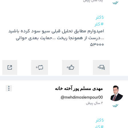
یک سال پیش
$کلر
#کلر
امیدوارم مطابق تحلیل قبلی سیو سود کرده باشید 
...درست از همونجا ریخت ...حمایت بعدی حوالی 
53000
0
0
0
مهدی مسلم پور آخته خانه
@
mehdimoslempour00
2 سال پیش
$کلر
#کلر