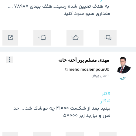
 به هدف تعیین شده رسید...هئف بهدی 78987 .... 
مقداری سیو سود کنید
0
0
1
مهدی مسلم پور آخته خانه
@
mehdimoslempour00
2 سال پیش
$کلر
#کلر
ببنید بعد از شکست 41000 چه موشک شد ... حد 
ضرر و بیارید زیر 57000