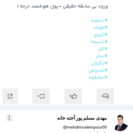
#دماوند
#فولاد
#کروی
#دسبحا
#کلر
#سلار
#بگیلان
#شدوص
#حشکوه
0
0
9
مهدی مسلم پور آخته خانه
@
mehdimoslempour00