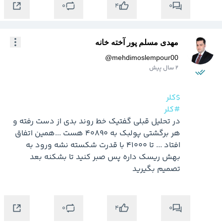
0
0
4
مهدی مسلم پور آخته خانه
@
mehdimoslempour00
2 سال پیش
$کلر
#کلر
در تحلیل قبلی گفتیک خط روند بدی از دست رفته و 
هر برگشتی پولبک به 40890 هست ...همین اتفاق 
افتاد ... تا 41000 با قدرت شکسته نشه ورود به 
بهش ریسک داره پس صبر کنید تا بشکنه بعد 
تصمیم بگیرید
0
0
4