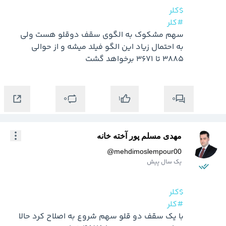
$کلر
#کلر
سهم مشکوک به الگوی سقف دوقلو هست ولی 
به احتمال زیاد این الگو فیلد میشه و از حوالی 
3885 تا 3671 برخواهد گشت
0
0
1
مهدی مسلم پور آخته خانه
@
mehdimoslempour00
یک سال پیش
$کلر
#کلر
با یک سقف دو قلو سهم شروع به اصلاح کرد حالا 