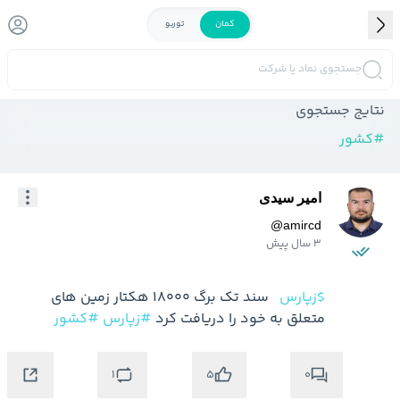
کمان
توربو
جستجوی نماد یا شرکت
نتایج جستجوی
#
کشور
امیر سیدی
@
amircd
3 سال پیش
$زپارس
  سند تک برگ 18000 هکتار زمین های 
متعلق به خود را دریافت کرد 
#زپارس
#کشور
1
0
5