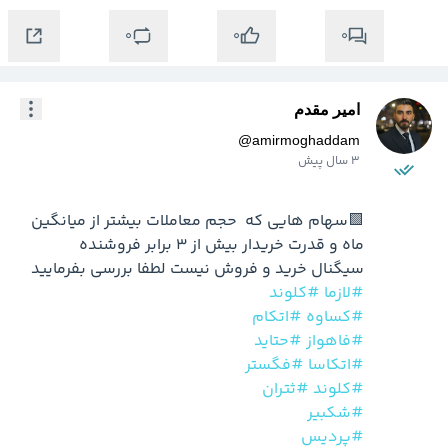
0
0
0
امیر مقدم
@
amirmoghaddam
3 سال پیش
🟩سهام هایی که  حجم معاملات بیشتر از میانگین 
سیگنال خرید و فروش نیست لطفا بررسی بفرمایید

#لازما
#کلوند
#کساوه
#اتکام
#فاهواز
#حتاید
#اتکاسا
#فگستر
#کلوند
#ثتران
#شکبیر
#پردیس