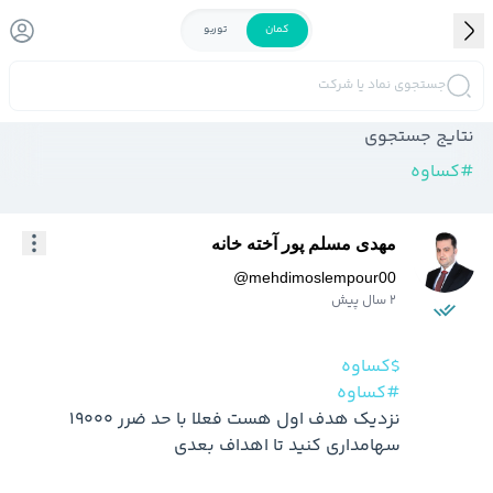
کمان
توربو
جستجوی نماد یا شرکت
نتایج جستجوی
#
کساوه
مهدی مسلم پور آخته خانه
@
mehdimoslempour00
2 سال پیش
$کساوه
#کساوه
نزدیک هدف اول هست فعلا با حد ضرر 19000 
سهامداری کنید تا اهداف بعدی