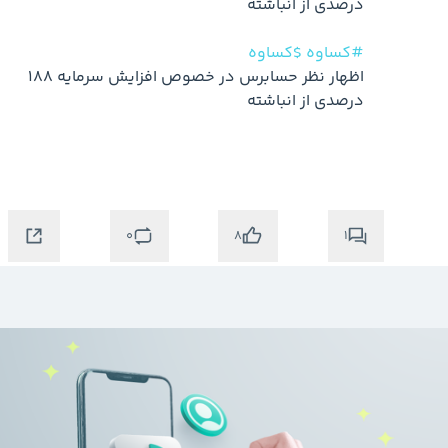
#کساوه
$کساوه
اظهار نظر حسابرس در خصوص افزایش سرمایه 188 
0
1
8