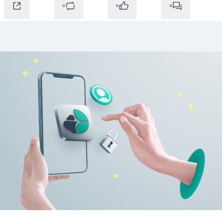
0
0
0