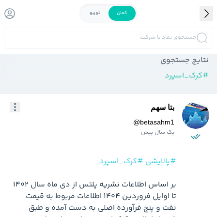
کمان
توربو
جستجوی نماد یا شرکت
نتایج جستجوی
#
کرک_اسپرد
بتا سهم
@
betasahm1
یک سال پیش
#پالایشی
#کرک_اسپرد
بر اساس اطلاعات نشریه پلتس از دی ماه سال 1402 
تا اوایل فروردین 1404 اطلاعات مربوط به قیمت 
نفت و پنج فرآورده اصلی به دست آمده و طبق 