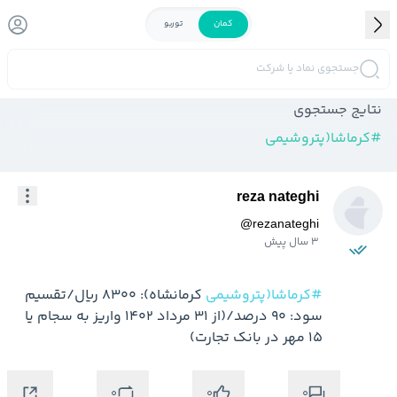
کمان
توربو
جستجوی نماد یا شرکت
نتایج جستجوی
#
کرماشا(پتروشیمی
reza nateghi
@
rezanateghi
3 سال پیش
#کرماشا(پتروشیمی
 کرمانشاه): 8300 ریال/تقسیم 
سود: 90 درصد/(از 31 مرداد 1402 واریز به سجام یا 
15 مهر در بانک تجارت)
0
0
0