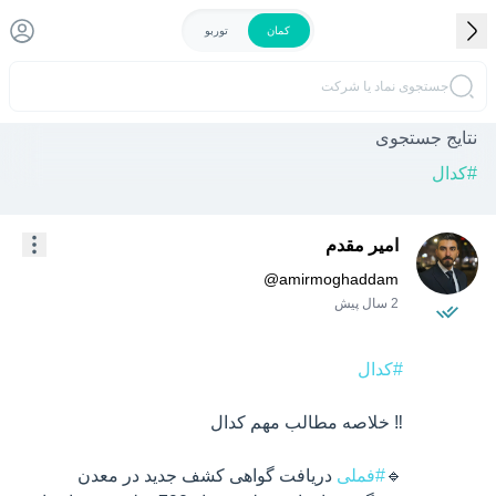
کمان
توربو
جستجوی نماد یا شرکت
نتایج جستجوی
#
کدال
امیر مقدم
@
amirmoghaddam
2 سال پیش
#کدال
🔹
#فملی
 دریافت گواهی کشف جدید در معدن 