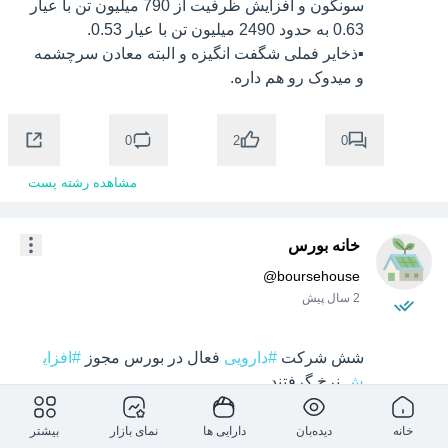
سونگون و افزایش ظرفیت از 790 میلیون تن با عیار 
▪️ذخایر فملی شگفت انگیزه و البته معادن سرچشمه 
و میدوک رو هم داره. 
0
0
2
مشاهده رشته پست
خانه بورس
@
boursehouse
2 سال پیش
شش شرکت 
#دارویی
 فعال در بورس مجوز 
#افزای
ش
 شرکت‌های داروسازی زهراوی، البرز دارو، آوه سینا، 
اکسیر، تولید دارو، پارس دارو در خصوص افزایش 
خانه
دیده‌بان
دارایی ها
نمای بازار
بیشتر