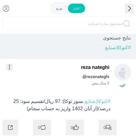
کمان
توربو
جستجوی نماد یا شرکت
نتایج جستجوی
#
کتوکا(صنایع
reza nateghi
@
rezanateghi
3 سال پیش
#کتوکا(صنایع
 نسوز توکا): 97 ریال/تقسیم سود: 25 
درصد/(از آبان 1402 واریز به حساب سجام)
0
0
0