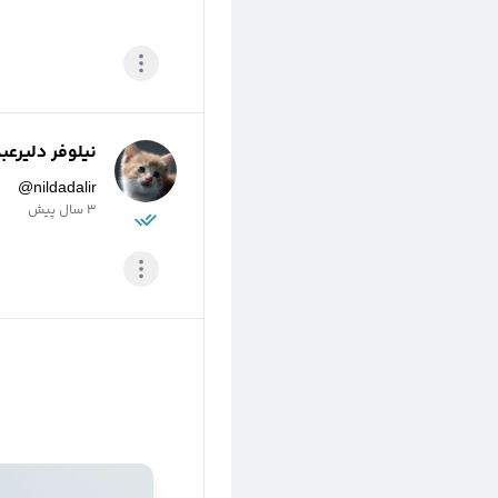
نیلوفر دلیرعب
@
nildadalir
3 سال پیش