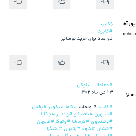
0
0
2
ر آخته خانه
$کایزد
#کایزد
@
mehdi
دو عدد برای خرید نوسانی
0
0
1
#معاملات_بلوکی
@
am
#کایزد
#
 وبملت 
#کاما
#پکویر
#پخش
#شبهرن
#تاصیکو
#وغدیر
#چکاپا
#وصندوق
#کرماشا
#وتوکا
#فجهان
#شتران
#کاوه
#بتهران
#زشگزا