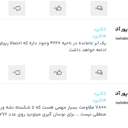
0
0
0
ر آخته خانه
$کایزد
#کایزد
@
mehdi
ادامه خواهد داشت
0
0
3
ر آخته خانه
$کایزد
#کایزد
@
mehdi
منطقی نیست ... برای نوسان گیری میتونید روی عدد 5772 بررسی کنید