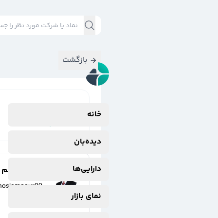
بازگشت
نتایج جستجوی
خانه
#
کایزد
دیده‌بان
دارایی‌ها
مهدی مسلم پو
moslempour00
نمای بازار
8 ماه پیش