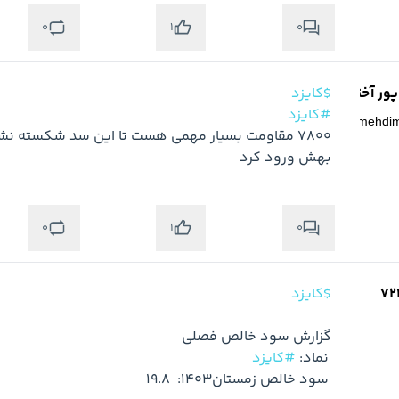
0
0
1
ر آخته خانه
$کایزد
#کایزد
@
mehdi
بهش ورود کرد
0
0
1
$کایزد
 نماد: 
#کایزد