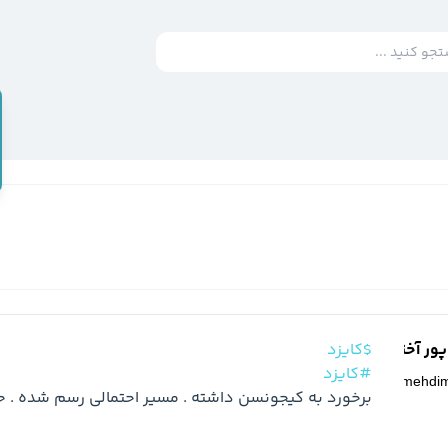
ر آخته خانه
$کایزد
#کایزد
@
mehdi
برخورد به کیجونسن داشته . مسیر احتمالی رسم شده . حد ضر