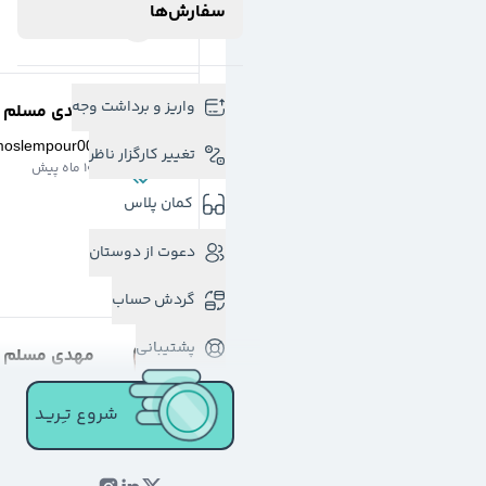
سفارش‌ها
واریز و برداشت وجه
مهدی مسلم پو
moslempour00
تغییر کارگزار ناظر
10 ماه پیش
کمان پلاس
دعوت از دوستان
گردش حساب
پشتیبانی
مهدی مسلم پو
moslempour00
شروع تـِـریـد
یک سال پیش