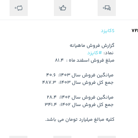
0
0
1
$کایزد
 نماد: 
#کایزد
کلیه مبالغ میلیارد تومان می باشد.