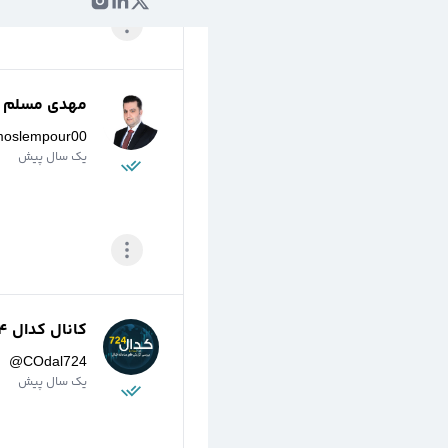
مهدی مسلم پو
moslempour00
یک سال پیش
کانال کدال 724
@
COdal724
یک سال پیش