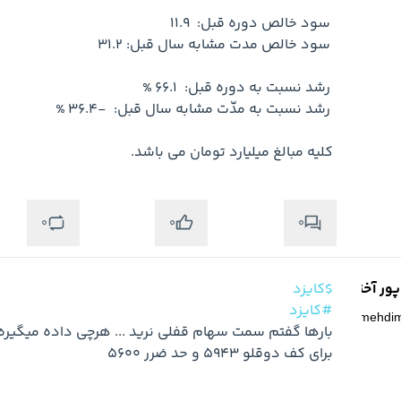
کلیه مبالغ میلیارد تومان می باشد.
0
0
0
ر آخته خانه
$کایزد
#کایزد
@
mehdi
برای کف دوقلو 5943 و حد ضرر 5600