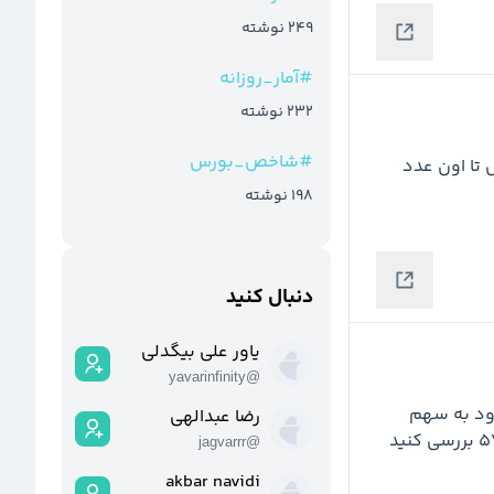
249
نوشته
#
آمار_روزانه
232
نوشته
#
شاخص_بورس
یک ابر جامانده در ناحیه 4227 وجود داره که احتمالا ریزش تا اون عدد 
198
نوشته
دنبال کنید
یاور علی بیگدلی
yavarinfinity
@
7800 مقاومت بسیار مهمی هست که تا شکسته نشه ورود به سهم 
رضا عبدالهی
jagvarrr
@
akbar navidi