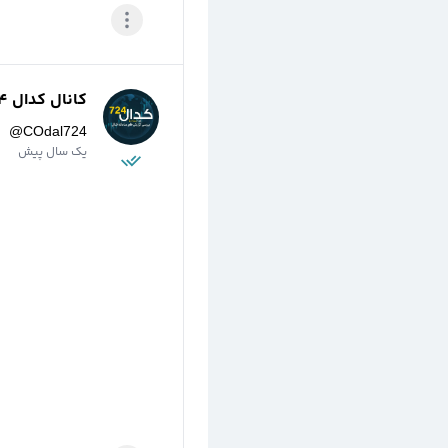
کانال کدال 724
@
COdal724
یک سال پیش