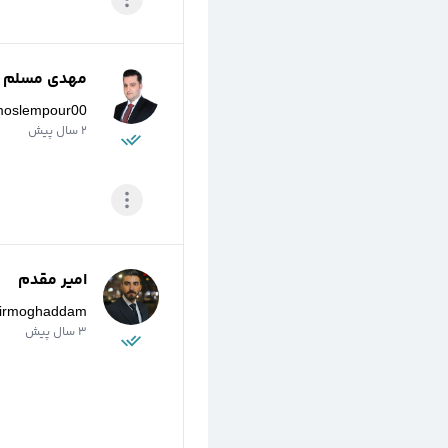
مهدی مسلم پو
moslempour00
2 سال پیش
امیر مقدم
irmoghaddam
3 سال پیش