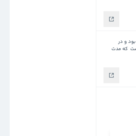
 در تیر با فروش و درامد 202 میلیارد ریالی مواجه بود و در 
مجموع به فروش 848 میلیارد ریالی در 4ماهه  رسیده است  که مدت 