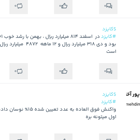
0
0
0
$کایزد
#کایزد
است
0
0
0
ر آخته خانه
$کایزد
#کایزد
@
mehdi
اول میتونه بره