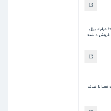
 در  اسفند 814 میلیارد ریال ، بهمن با رشد خوب 601 میلیاد ریال 
بود و دی 318 میلیارد ریال و 12 ماهه  4872  میلیارد ریال فروش داشته 
واکنش فوق العاده به عدد تعیین شده 15% نوسان داده فعلا تا هدف 