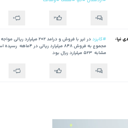
#اردستان
#کیا
#سمگا
#وسالت
0
0
3
دی نیاء
#کایزد
مشابه  523 میلیارد ریال بود
0
0
0