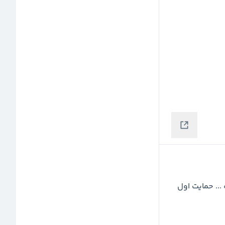
بارها گفتم سمت سهام قفلی نرید ... هرچی داده میگیره ... حمایت اول 