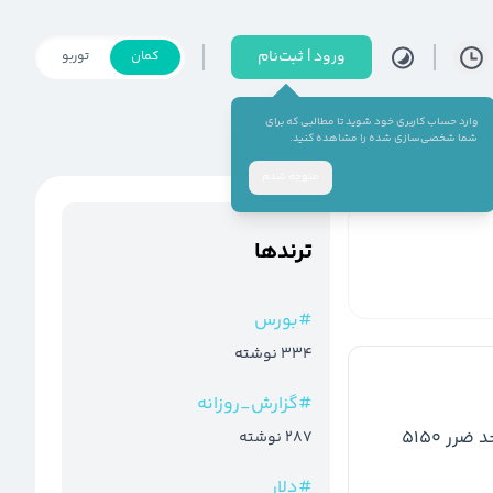
ورود | ثبت‌نام
کمان
توربو
وارد حساب کاربری خود شوید تا مطالبی که برای
شما شخصی‌سازی شده را مشاهده کنید.
متوجه شدم
ترند‌ها
#
بورس
334
نوشته
#
گزارش_روزانه
ر 5150
287
نوشته
#
دلار