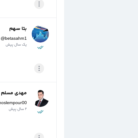
بتا سهم
@
betasahm1
یک سال پیش
مهدی مسلم پو
moslempour00
2 سال پیش