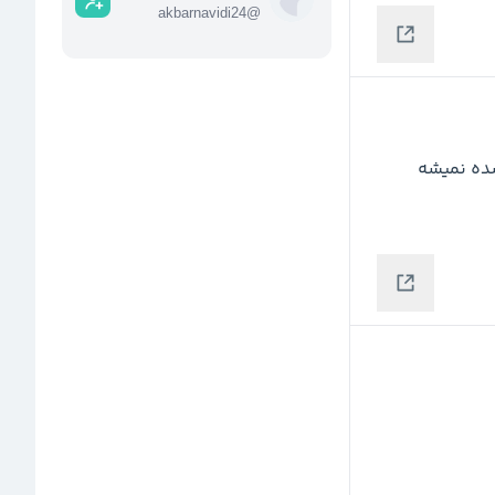
akbarnavidi24
@
7800 مقاومت بسیار مهمی هست تا این سد شکسته نشده نمیشه 