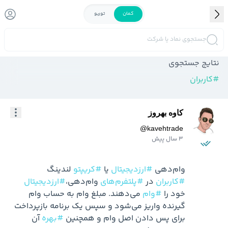
کمان
توربو
جستجوی نماد یا شرکت
نتایج جستجوی
#
کاربران
کاوه بهروز
@
kavehtrade
3 سال پیش
وام‌دهی 
#ارزدیجیتال
 یا 
#کریپتو
 لندینگ

#کاربران
 در 
#پلتفرم‌های
 وام‌دهی،
#ارزدیجیتال
خود را 
#وام
 می‌دهند. مبلغ وام به حساب وام 
گیرنده واریز می‌شود و سپس یک برنامه بازپرداخت 
برای پس دادن اصل وام و همچنین 
#بهره
 آن 