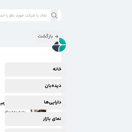
بازگشت
نتایج جستجوی
خانه
#
کارام،
دیده‌بان
دارایی‌ها
نیلوفر دلیرعب
@
nildadalir
نمای بازار
3 سال پیش