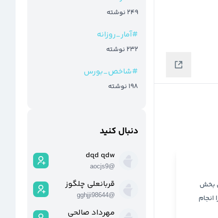
249
نوشته
#
آمار_روزانه
232
نوشته
#
شاخص_بورس
198
نوشته
دنبال کنید
dqd qdw
aocjs9
@
قربانعلی چلگوز
ن بخش
gghjji98644
@
ا انجام
مهرداد صالحی