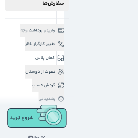
سفارش‌ها
واریز و برداشت وجه
تغییر کارگزار ناظر
کمان پلاس
دعوت از دوستان
گردش حساب
پشتیبانی
شروع تـِـریـد