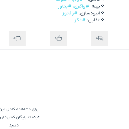
  💢بیمه: 
#وآفری،
#بخاور
  💢انبوه‌سازی: 
#وثخوز
  💢غذایی: 
#غگز
0
0
0
متوجه شدم
برای مشاهده کامل ای
ثبت‌نام رایگان کمان‌دار ر
دهید