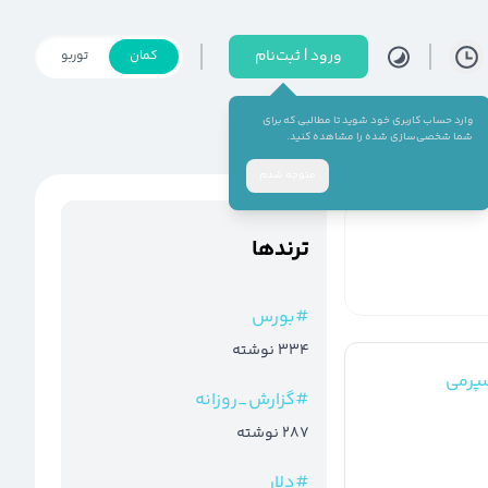
ورود | ثبت‌نام
کمان
توربو
وارد حساب کاربری خود شوید تا مطالبی که برای
شما شخصی‌سازی شده را مشاهده کنید.
متوجه شدم
ترند‌ها
#
بورس
334
نوشته
رمی
#
گزارش_روزانه
287
نوشته
#
دلار