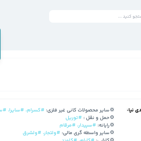
دی نیاء
  💢سایر محصولات کانی غیر فلزی: 
#کسرام،
#سایرا،
#سپ
  💢حمل و نقل : 
#توریل
  💢رایانه: 
#سپیدار،
#مرقام
  💢سایر واسطه گری مالی: 
#ولتجار،
#ولشرق
  💢کاشی: 
#کارام،
#کلوند