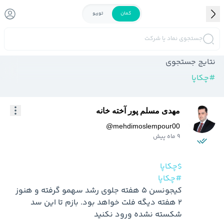
کمان
توربو
جستجوی نماد یا شرکت
نتایج جستجوی
#
چکاپا
مهدی مسلم پور آخته خانه
@
mehdimoslempour00
9 ماه پیش
$چکاپا
#چکاپا
کیجونسن 5 هفته جلوی رشد سهمو گرفته و هنوز 
2 هفته دیگه فلت خواهد بود. بازم تا این سد 
شکسته نشده ورود نکنید