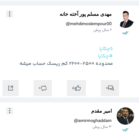
مهدی مسلم پور آخته خانه
@
mehdimoslempour00
2 سال پیش
$چکاپا
#چکاپا
محدوده 2500-2200 کم ریسک حساب میشه

0
0
5
امیر مقدم
@
amirmoghaddam
3 سال پیش