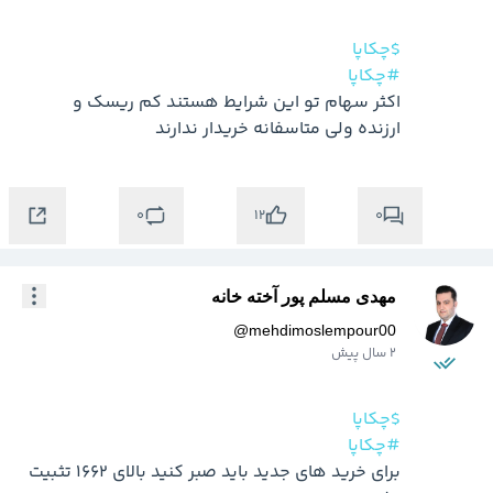
$چکاپا
#چکاپا
اکثر سهام تو این شرایط هستند کم ریسک و 
ارزنده ولی متاسفانه خریدار ندارند 
0
0
12
مهدی مسلم پور آخته خانه
@
mehdimoslempour00
2 سال پیش
$چکاپا
#چکاپا
برای خرید های جدید باید صبر کنید بالای 1662 تثبیت 