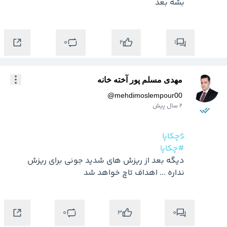
بشه بعد
0
1
2
مهدی مسلم پور آخته خانه
@
mehdimoslempour00
2 سال پیش
$چکاپا
#چکاپا
دیگه بعد از ریزش های شدید جونی برای ریزش 
نداره ... اهداف تاچ خواهد شد
0
0
3