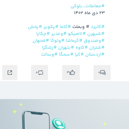
#معاملات_بلوکی
#کایزد
#
 وبملت 
#کاما
#پکویر
#پخش
#شبهرن
#تاصیکو
#وغدیر
#چکاپا
#وصندوق
#کرماشا
#وتوکا
#فجهان
#شتران
#کاوه
#بتهران
#زشگزا
#اردستان
#کیا
#سمگا
#وسالت
0
0
3