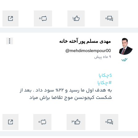
0
0
1
مهدی مسلم پور آخته خانه
@
mehdimoslempour00
9 ماه پیش
$چکاپا
#چکاپا
به هدف اول ما رسید و 22% سود داد . بعد از 
شکست کیجونسن موج تقاضا براش میاد
0
0
3