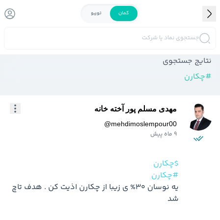
کمان
توربو
جستجوی نماد یا شرکت
نتایج جستجوی
#
چکارن
مهدی مسلم پور آخته خانه
@
mehdimoslempour00
9 ماه پیش
$چکارن
#چکارن
یه نوسان 30% ی زیبا از چکارن اذیت کن . هدف تاچ 
شد