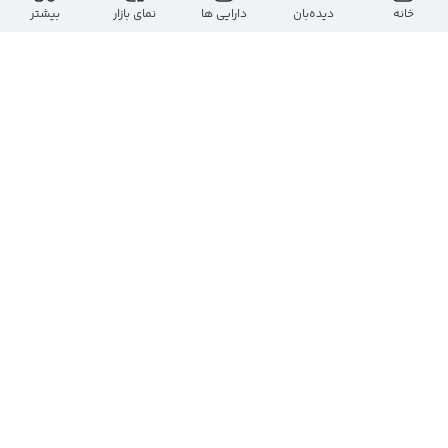
خانه
دیده‌بان
دارایی ها
نمای بازار
بیشتر
@
mehdimoslempour00
یک سال پیش
$چکارن
#چکارن
درصورتی که خط روند بشکنه و پولبک بزنه ... ورود 
کم ریسک خواهد بود
0
0
1
مهدی مسلم پور آخته خانه
@
mehdimoslempour00
یک سال پیش
$چکارن