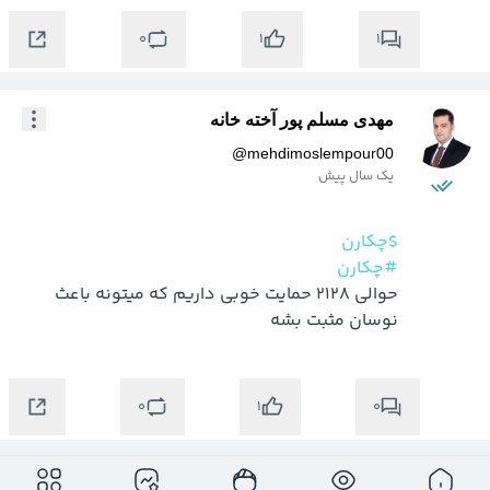
0
1
1
مهدی مسلم پور آخته خانه
@
mehdimoslempour00
یک سال پیش
$چکارن
#چکارن
حوالی 2128 حمایت خوبی داریم که میتونه باعث 
نوسان مثبت بشه
0
0
1
مهدی مسلم پور آخته خانه