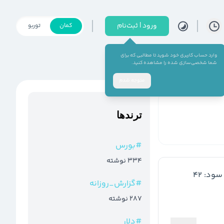
ورود | ثبت‌نام
کمان
توربو
وارد حساب کاربری خود شوید تا مطالبی که برای
شما شخصی‌سازی شده را مشاهده کنید.
متوجه شدم
ترند‌ها
#
بورس
334
نوشته
 الکترونیک پاسارگاد): 300 ریال/تقسیم سود: 42 
#
گزارش_روزانه
287
نوشته
#
دلار