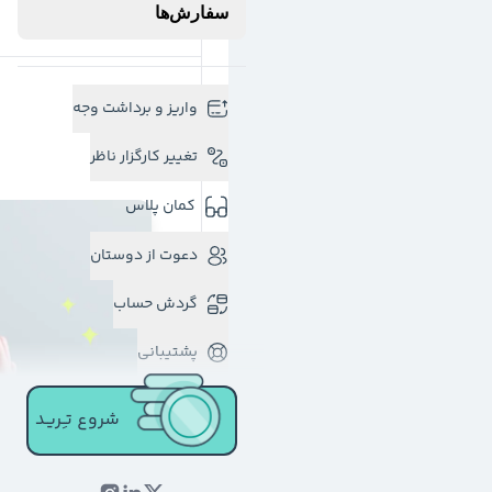
سفارش‌ها
واریز و برداشت وجه
تغییر کارگزار ناظر
کمان پلاس
دعوت از دوستان
گردش حساب
پشتیبانی
شروع تـِـریـد