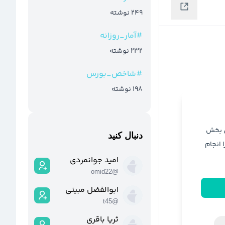
249
نوشته
#
آمار_روزانه
232
نوشته
#
شاخص_بورس
198
نوشته
ن بخش
دنبال کنید
ا انجام
امید جوانمردی
omid22
@
ابوالفضل مبینی
t45
@
ثریا باقری