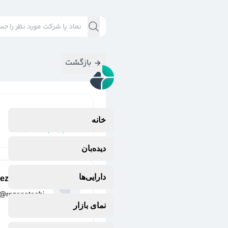
بازگشت
نتایج جستجوی
خانه
#
پی_پاد(تجارت
دیده‌بان
دارایی‌ها
reza nateghi
@
rezanateghi
3 سال پیش
نمای بازار