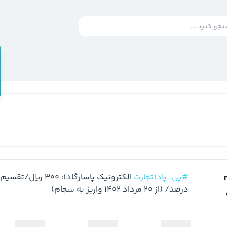
#پی_پاد(تجارت
درصد/ (از 20 مرداد 1402 واریز به سجام)