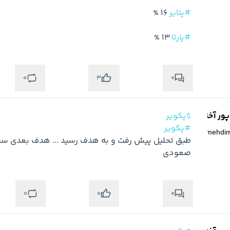
#پتایر
#پارتا
 13 %
0
0
3
ر آخته خانه
$پکویر
#پکویر
@
mehdi
صعودی
0
0
0