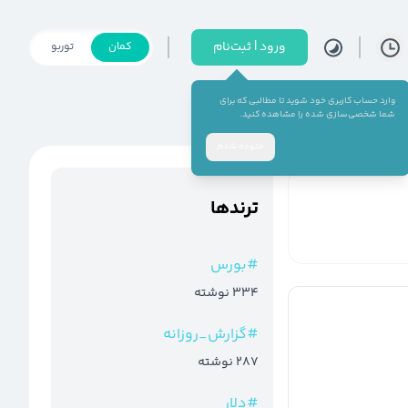
ورود | ثبت‌نام
کمان
توربو
وارد حساب کاربری خود شوید تا مطالبی که برای
شما شخصی‌سازی شده را مشاهده کنید.
متوجه شدم
ترند‌ها
#
بورس
334
نوشته
#
گزارش_روزانه
287
نوشته
#
دلار