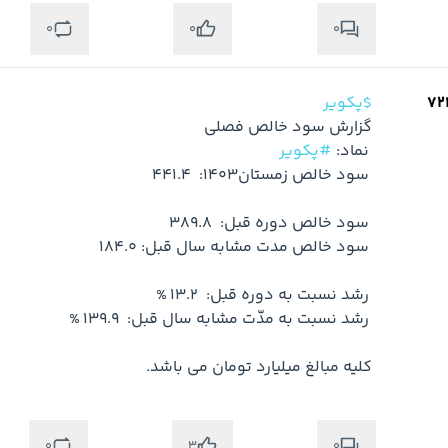
0
0
0
$پکویر
 نماد: 
#پکویر
متوجه شدم
کلیه مبالغ میلیارد تومان می باشد.
0
0
3