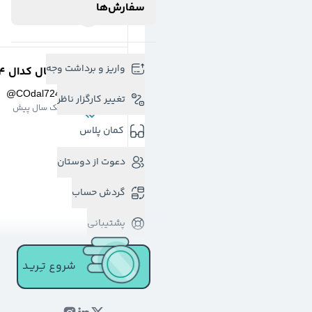
سفارش‌ها
واریز و برداشت وجه
کانال کدال 724
@
COdal724
تغییر کارگزار ناظر
یک سال پیش
کمان پلاس
دعوت از دوستان
گردش حساب
پشتیبانی
شروع تـِـریـد