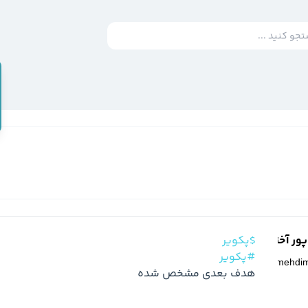
ر آخته خانه
$پکویر
#پکویر
@
mehdi
هدف بعدی مشخص شده 