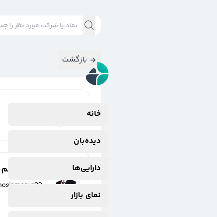
بازگشت
نتایج جستجوی
خانه
#
پکویر
دیده‌بان
دارایی‌ها
مهدی مسلم پو
moslempour00
نمای بازار
7 ماه پیش