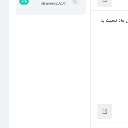
alimoeini2023
@
در نمودار  شرکت‌هایی که در میانگین فروش دی و بهمن ماه نسبت به 