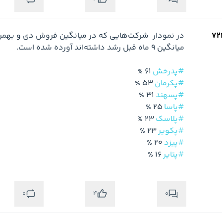
#پدرخش
 61 %

#پکرمان
 53 %

#پسهند
 31 %

#پاسا
 25 %

#پلاسک
 23 %

#پکویر
 23 %

#پیزد
 20 %

#پتایر
 16 %
0
0
4