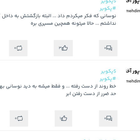
ر آخته خانه
$پکویر
#پکویر
@
mehdi
نداشتم ... حالا میتونه همچین مسیری بره
0
0
3
ر آخته خانه
$پکویر
#پکویر
@
mehdi
حد ضرر از دست رفتن ابر
0
0
1