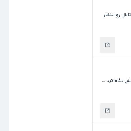
نوسانی که فکر میکردم داد ... البته بازگشتش به داخل کانال رو انتظار 
خط روند از دست رفته ... و فقط میشه به دید نوسانی بهش نگاه کرد ... 