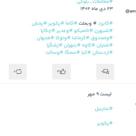
#معاملات_بلوکی
@
am
#کایزد
#
 وبملت 
#کاما
#پکویر
#پخش
#شبهرن
#تاصیکو
#وغدیر
#چکاپا
#وصندوق
#کرماشا
#وتوکا
#فجهان
#شتران
#کاوه
#بتهران
#زشگزا
#اردستان
#کیا
#سمگا
#وسالت
0
0
3
#ساربیل
#پکویر