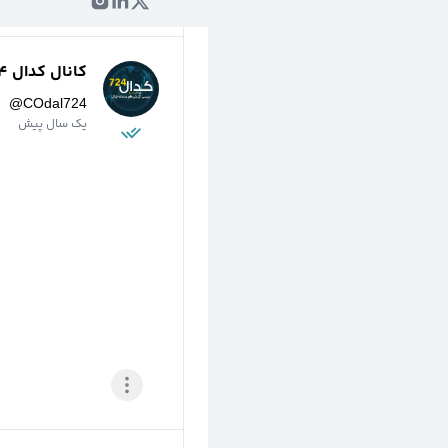
کانال کدال 724
@
COdal724
یک سال پیش