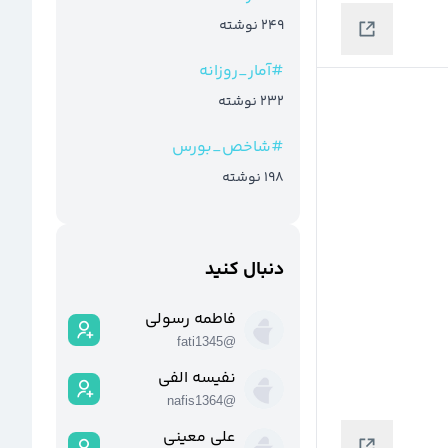
249
نوشته
#
آمار_روزانه
232
نوشته
#
شاخص_بورس
198
نوشته
دنبال کنید
فاطمه رسولی
fati1345
@
نفیسه الفی
nafis1364
@
علی معینی