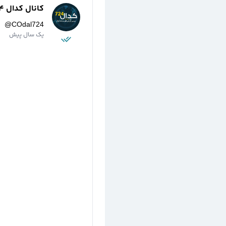
کانال کدال 724
@
COdal724
یک سال پیش