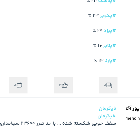
#پلاسک
#پکویر
#پیزد
#پتایر
#پارتا
 13 %
0
0
3
ر آخته خانه
$پکرمان
#پکرمان
@
mehdi
سقف خوبی شکسته شده ... با حد ضرر 23600 سهامداری کنید