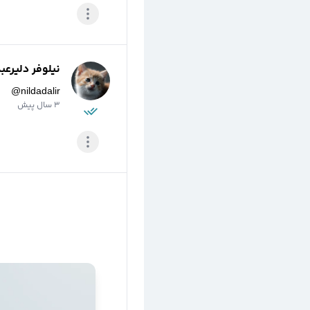
نیلوفر دلیرعب
@
nildadalir
3 سال پیش