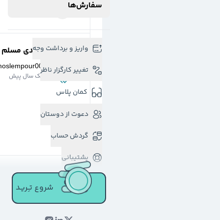
سفارش‌ها
واریز و برداشت وجه
مهدی مسلم پو
moslempour00
تغییر کارگزار ناظر
یک سال پیش
کمان پلاس
دعوت از دوستان
گردش حساب
پشتیبانی
بتا سهم
شروع تـِـریـد
@
betasahm1
یک سال پیش