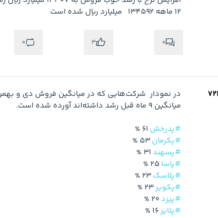
12 ماهه 134592   میلیارد ریال شده است   

0
0
3
#پدرخش
 61 %

#پکرمان
 53 %

#پسهند
 31 %

#پاسا
 25 %

#پلاسک
 23 %

#پکویر
 23 %

#پیزد
 20 %

#پتایر
 16 %