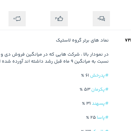
0
0
4
#پدرخش
#پکرمان
#پسهند
#پاسا