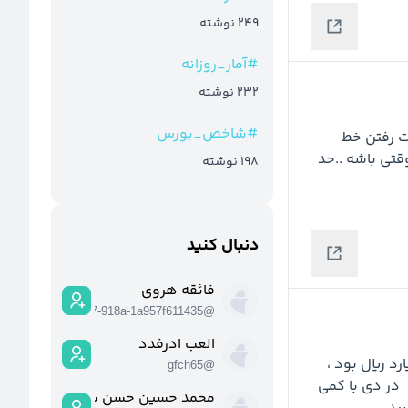
249
نوشته
#
آمار_روزانه
232
نوشته
#
شاخص_بورس
به دوتا از مهترین حمایت ها رسیدیم ... با توجه به از دست رفتن خط 
روند فعلا توصیه به خرید نداریم و هر برگشتی میتونه موقتی باشه ..حد 
198
نوشته
دنبال کنید
فائقه هروی
fc42c9a-0c60-4927-918a-1a957f611435
@
العب ادرفدد
 زمستان را خوب پیش می برد اسفند 14269  میلیارد ریال بود ، 
gfch65
@
در بهمن با افزایش نرخ 17144 میلیارد ریال فروش داست   در دی با کمی 
محمد حسین حسن شاهی