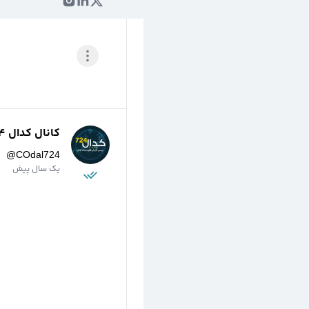
کانال کدال 724
@
COdal724
یک سال پیش