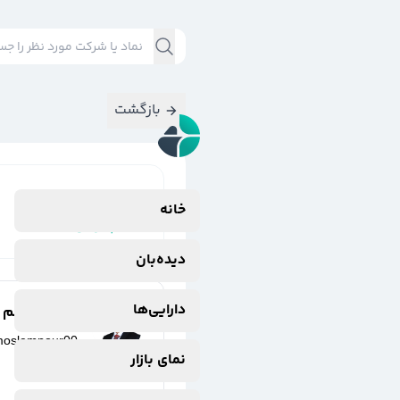
بازگشت
نتایج جستجوی
خانه
#
پکرمان
دیده‌بان
دارایی‌ها
مهدی مسلم پو
moslempour00
نمای بازار
9 ماه پیش