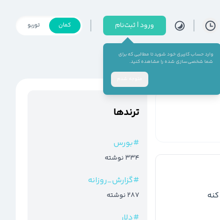
ورود | ثبت‌نام
کمان
توربو
وارد حساب کاربری خود شوید تا مطالبی که برای
شما شخصی‌سازی شده را مشاهده کنید.
متوجه شدم
ترند‌ها
#
بورس
334
نوشته
#
گزارش_روزانه
287
نوشته
#
دلار