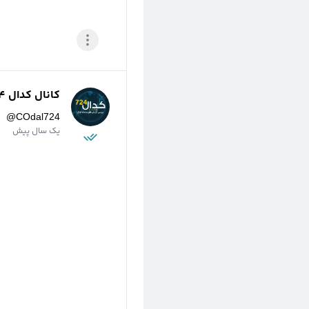
کانال کدال 724
@
COdal724
یک سال پیش