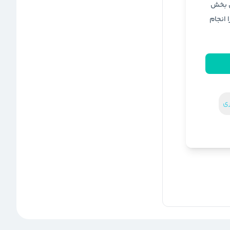
ن بخش
ا انجام
ری