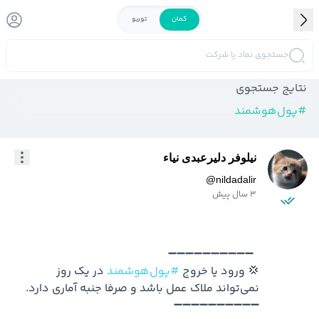
کمان
توربو
جستجوی نماد یا شرکت
نتایج جستجوی
#
پول‌هوشمند
نیلوفر دلیرعبدی نیاء
@
nildadalir
3 سال پیش
💢 ورود یا خروج 
#پول‌هوشمند
 در یک روز 
➖➖➖➖➖➖➖➖➖➖
