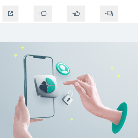
0
0
0