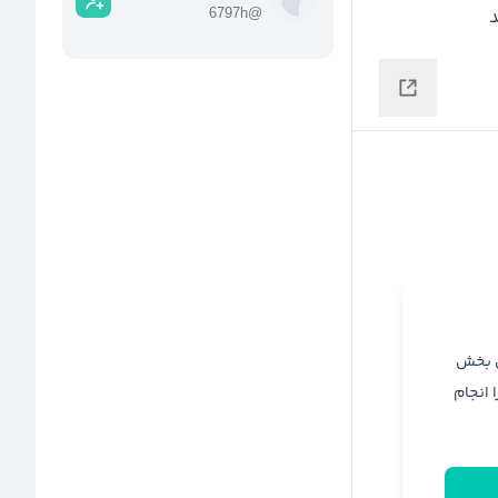
د
@
6797h
ن بخش
ا انجام