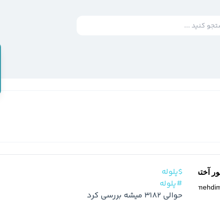
$پلوله
ر آخته خانه
#پلوله
@
mehdi
حوالی 3182 میشه بررسی کرد