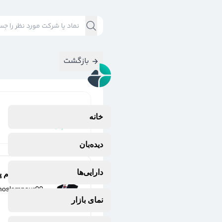
بازگشت
نتایج جستجوی
خانه
#
پلوله
دیده‌بان
دارایی‌ها
مهدی مسلم پو
moslempour00
یک سال پیش
نمای بازار