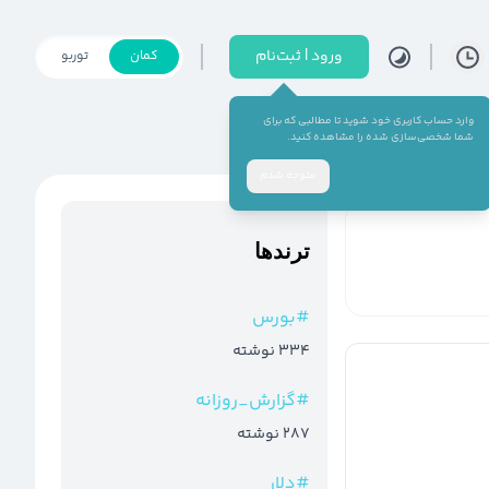
ورود | ثبت‌نام
کمان
توربو
وارد حساب کاربری خود شوید تا مطالبی که برای
شما شخصی‌سازی شده را مشاهده کنید.
متوجه شدم
ترند‌ها
#
بورس
334
نوشته
#
گزارش_روزانه
287
نوشته
#
دلار