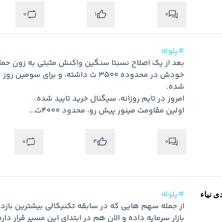
0
0
1
#پلوله
اولین مقاومت مینور پیش رو، محدود 4000ت...

متوجه شدم
0
0
4
#پلوله
ی نیاء