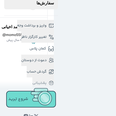
سفارش‌ها
واریز و برداشت وجه
محمد اخیانی
@
momo555
تغییر کارگزار ناظر
3 سال پیش
کمان پلاس
دعوت از دوستان
گردش حساب
پشتیبانی
شروع تـِـریـد
نیلوفر دلیرعبد
@
nildadalir
3 سال پیش