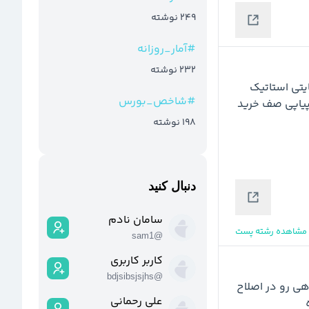
249
نوشته
#
آمار_روزانه
232
نوشته
بعد از یک اصلاح نسبتا سنگین واکنش مثبتی به زون حمایتی استاتیک 
#
شاخص_بورس
خودش در محدوده 3500 ت داشته، و برای سومین روز پیاپی صف خرید 
198
نوشته
دنبال کنید
سامان نادم
مشاهده رشته پست
sam1
@
کاربر کاربری
bdjsibsjsjhs
@
از جمله سهم هایی که در سابقه تکنیکالی بیشترین بازدهی رو در اصلاح 
علی رحمانی