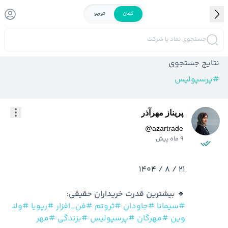
کمان
توربو
جستجوی نماد یا شرکت
نتایج جستجوی
#
پرسپولیس
پریناز مهرآذر
@
azartrade
9 ماه پیش
🔹 بیشترین قدرت خریداران حقیقی:

#سیمانا
#جاودان
#ثروتم
#فن_افزار
#رپویا
#ولن
وین
#مهرگان
#پرسپولیس
#بزندگی
#مهر