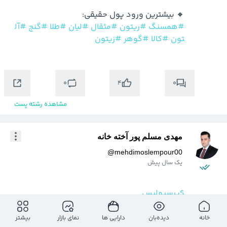
🔸 بیشترین ورود پول حقیقی:

#همسنگ
#ریتون
#مثقال
#لیان
#طلا
#گنج
#آل
تون
#کالا
#گوهر
#زیتون
0
0
4
مشاهده رشته پست
مهدی مسلم پور آخته خانه
@
mehdimoslempour00
یک سال پیش
$پرسپولیس
#پرسپولیس
60% ریخت
خانه
دیده‌بان
دارایی ها
نمای بازار
بیشتر