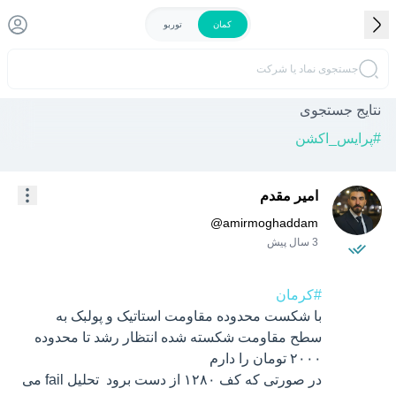
کمان
توربو
جستجوی نماد یا شرکت
نتایج جستجوی
#
پرایس_اکشن
امیر مقدم
@
amirmoghaddam
3 سال پیش
#کرمان
با شکست محدوده مقاومت استاتیک و پولبک به 
سطح مقاومت شکسته شده انتظار رشد تا محدوده 
در صورتی که کف ۱۲۸۰ از دست برود  تحلیل fail می 