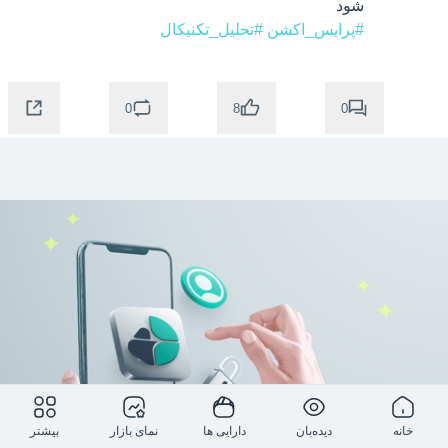
شود

#پرایس_اکشن
#تحلیل_تکنیکال
0
0
8
خانه
دیده‌بان
دارایی ها
نمای بازار
بیشتر