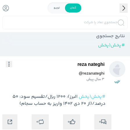
کمان
توربو
جستجوی نماد یا شرکت
نتایج جستجوی
#
پخش(پخش
reza nateghi
@
rezanateghi
3 سال پیش
#پخش(پخش
 البرز): 1200 ریال/تقسیم سود: 50 
درصد/(از 20 دی 1402 واریز به حساب سجام)
0
0
0