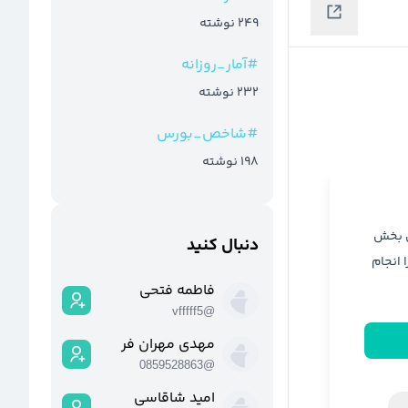
249
نوشته
#
آمار_روزانه
232
نوشته
#
شاخص_بورس
198
نوشته
ن بخش
دنبال کنید
ا انجام
فاطمه فتحی
vfffff5
@
مهدی مهران فر
0859528863
@
امید شاقاسی