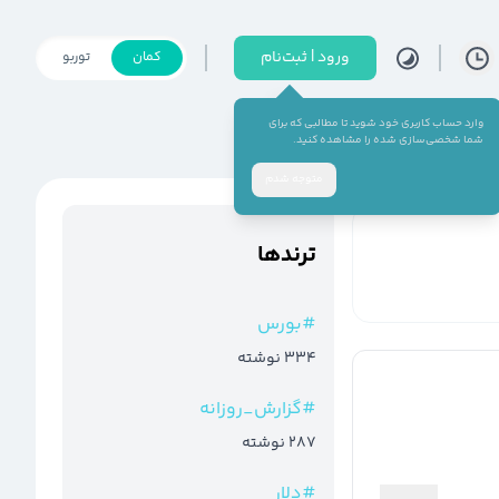
ورود | ثبت‌نام
کمان
توربو
وارد حساب کاربری خود شوید تا مطالبی که برای
شما شخصی‌سازی شده را مشاهده کنید.
متوجه شدم
ترند‌ها
#
بورس
334
نوشته
#
گزارش_روزانه
287
نوشته
#
دلار