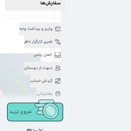
سفارش‌ها
واریز و برداشت وجه
تغییر کارگزار ناظر
کمان پلاس
دعوت از دوستان
گردش حساب
پشتیبانی
شروع تـِـریـد