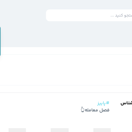
شناس
#پاییز
فصل معامله👆