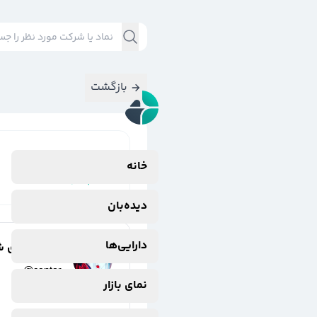
بازگشت
نتایج جستجوی
خانه
#
پاییز
دیده‌بان
دارایی‌ها
مسعود حق 
@
centor
نمای بازار
3 سال پیش