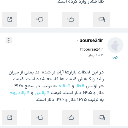
طلا فشار وارد کرده است.
0
0
0
bourse24ir -
@
bourse24ir
2 ماه پیش
در این لحظات بازارها آرام تر شده اند یعنی از میزان 
رشد و کاهش قیمت ها کاسته شده است. قیمت 
هر اونس 
#طلا
 و 
#نقره
 به ترتیب در سطح 4120 
دلار و 64.5 دلار است. قیمت 
#پلاتین
 و 
#پالادیوم
به ترتیب 1675 دلار و 1260 دلار است.
0
0
0