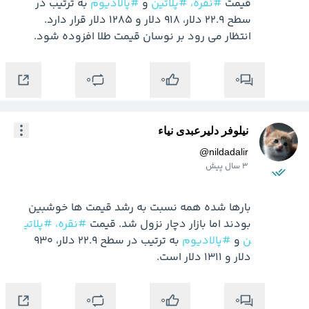
قیمت 
#نقره،
#پلاتین
 و 
#پالادیوم
 به ترتیب در 
سطح 22.9 دلار، 918 دلار و 1285 دلار قرار دارد. 
انتظار می رود بر نوسان قیمت طلا افزوده شود.
0
0
0
نیلوفر دلیرعبدی نیاء
@
nildadalir
3 سال پیش
بارها شده همه نسبت به رشد قیمت ها خوشبین 
بودند اما بازار دچار نزول شد. قیمت 
#نقره،
#پلاتی
ن
 و 
#پالادیوم
 به ترتیب در سطح 22.9 دلار، 930 
دلار و 1311 دلار است.
0
0
0