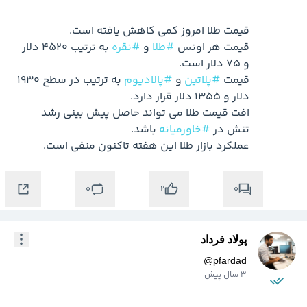
قیمت هر اونس 
#طلا
 و 
#نقره
 به ترتیب 4520 دلار 
قیمت 
#پلاتین
 و 
#پالادیوم
 به ترتیب در سطح 1930 
افت قیمت طلا می تواند حاصل پیش بینی رشد 
تنش در 
#خاورمیانه
عملکرد بازار طلا این هفته تاکنون منفی است.
0
0
2
پولاد فرداد
@
pfardad
3 سال پیش