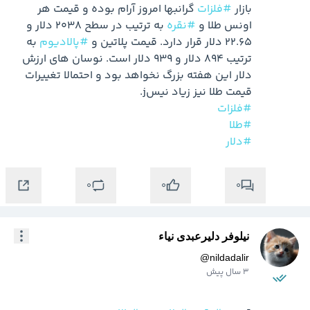
بازار 
#فلزات
 گرانبها امروز آرام بوده و قیمت هر 
اونس طلا و 
#نقره
 به ترتیب در سطح 2038 دلار و 
22.65 دلار قرار دارد. قیمت پلاتین و 
#پالادیوم
 به 
ترتیب 894 دلار و 939 دلار است. نوسان های ارزش 
دلار این هفته بزرگ نخواهد بود و احتمالا تغییرات 
قیمت طلا نیز زیاد نیسj.

#فلزات
#طلا
#دلار
0
0
0
نیلوفر دلیرعبدی نیاء
@
nildadalir
3 سال پیش