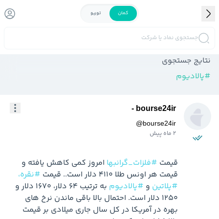
کمان
توربو
جستجوی نماد یا شرکت
نتایج جستجوی
#
پالادیوم
bourse24ir -
@
bourse24ir
2 ماه پیش
قیمت 
#فلزات_گرانبها
 امروز کمی کاهش یافته و 
قیمت هر اونس طلا 4110 دلار است.. قیمت 
#نقره،
#پلاتین
 و 
#پالادیوم
 به ترتیب 64 دلار، 1670 دلار و 
1250 دلار است. احتمال بالا باقی ماندن نرخ های 
بهره در آمریکا در کل سال جاری میلادی بر قیمت 