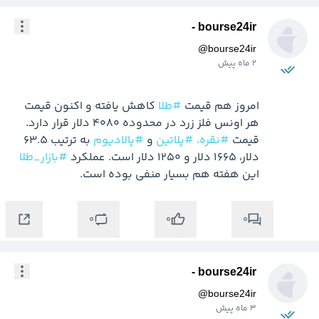
bourse24ir -
@
bourse24ir
2 ماه پیش
امروز هم قیمت 
#طلا
 کاهش یافته و اکنون قیمت 
هر اونس فلز زرد در محدوده 4080 دلار قرار دارد. 
قیمت 
#نقره،
#پلاتین
 و 
#پالادیوم
 به ترتیب 63.5 
دلار، 1665 دلار و 1250 دلار است. عملکرد 
#بازار_طلا
این هفته هم بسیار منفی بوده است.
0
0
0
bourse24ir -
@
bourse24ir
3 ماه پیش