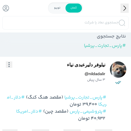
کمان
توربو
جستجوی نماد یا شرکت
نتایج جستجوی
#
پارس_تجارت_پرشیا
نیلوفر دلیرعبدی نیاء
@
nildadalir
3 سال پیش
#پارس_تجارت_پرشیا
 (مقصد هنگ کنگ) 
#دلار_ام
ریکا
 39,400 تومان

#پتروشیمی_پارس
 (مقصد چین) 
#دلار_امریکا
 40,932 تومان