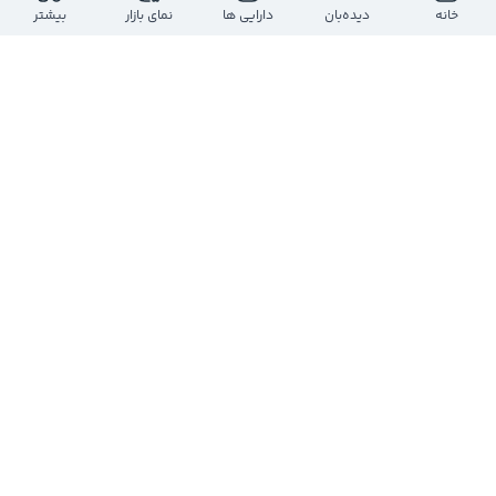
خانه
دیده‌بان
دارایی ها
نمای بازار
بیشتر
مهدی مسلم پور آخته خانه
@
mehdimoslempour00
9 ماه پیش
$پارسان
#پارسان
یک رشد 56% خیلی خوب داشتتیم حد ضرر و بیارید 
زیر 6800 و سهامداری تا هدف بعدی
0
0
0
مهدی مسلم پور آخته خانه
@
mehdimoslempour00