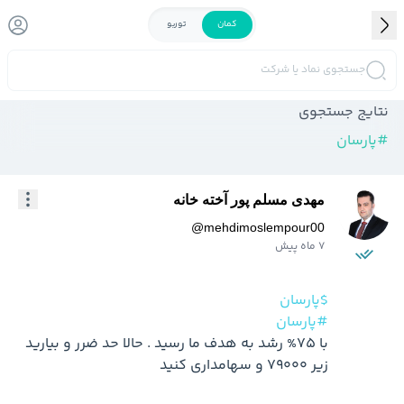
کمان
توربو
جستجوی نماد یا شرکت
نتایج جستجوی
#
پارسان
مهدی مسلم پور آخته خانه
@
mehdimoslempour00
7 ماه پیش
$پارسان
#پارسان
با 75% رشد به هدف ما رسید . حالا حد ضرر و بیارید 
زیر 79000 و سهامداری کنید