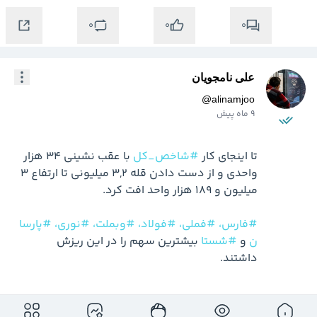
0
0
0
علی نامجویان
@
alinamjoo
9 ماه پیش
تا اینجای کار 
#شاخص_کل
 با عقب نشینی 34 هزار 
واحدی و از دست دادن قله 3,2 میلیونی تا ارتفاع 3 
#فارس،
#فملی،
#فولاد،
#وبملت،
#نوری،
#پارسا
ن
 و 
#شستا
 بیشترین سهم را در این ریزش 
داشتند.
0
0
0