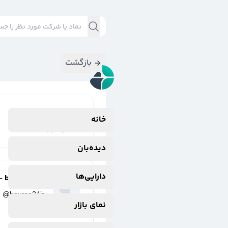
بازگشت
نتایج جستجوی
خانه
#
وهور
دیده‌بان
دارایی‌ها
bourse24ir -
@
bourse24ir
نمای بازار
2 ماه پیش