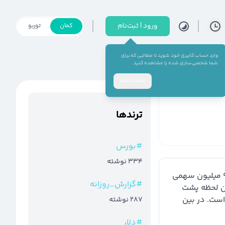
ورود | ثبت‌نام
کمان
توربو
وارد حساب کاربری خود شوید تا مطالبی که برای
شما شخصی‌سازی شده را مشاهده کنید.
متوجه شدم
ترند‌ها
#
بورس
334
نوشته
 در حالی اکنون در قیمت 209 تومان صف خرید 9,6 میلیون سهمی 
#
گزارش_روزانه
را تجربه می کند که از 19 میلیون سهم معامله ای که تا این لحظه پشت 
سر گذاشته، دو سومش را یک کد حقوقی خریداری کرده است. در بین 
287
نوشته
#
دلار