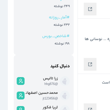
249
نوشته
#
آمار_روزانه
232
نوشته
#
شاخص_بورس
نتوسنت از سد مقاومت عبور کنه ... حمایت عالی 1400 داره ... نوسانی ها 
198
نوشته
دنبال کنید
زرا تالیس
hhg876
@
محمدحسین اصفهانی
jt123456
@
ثریا فکور