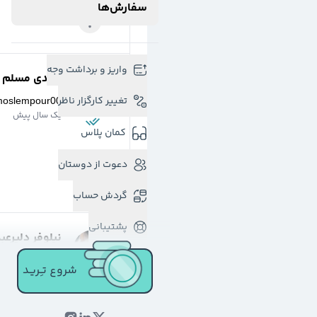
سفارش‌ها
واریز و برداشت وجه
مهدی مسلم پو
تغییر کارگزار ناظر
moslempour00
یک سال پیش
کمان پلاس
دعوت از دوستان
گردش حساب
پشتیبانی
نیلوفر دلیرعب
@
nildadalir
شروع تـِـریـد
3 سال پیش