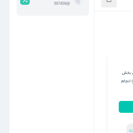
397459
@
ن بخش
ا انجام
ری