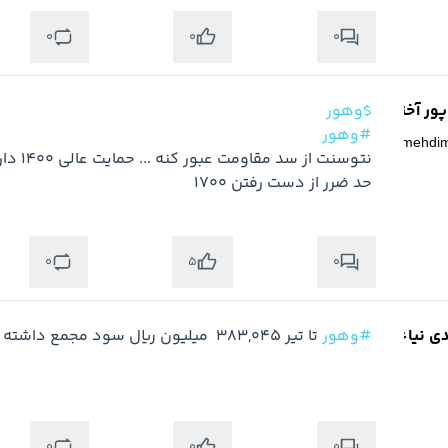
0
0
0
ر آخته خانه
$وهور
#وهور
@
mehdi
حد ضرر از دست رفتن 1700
0
0
5
دی نیاء
#وهور
 تا تیر ۳۸۳,۰۴۵  میلیون ریال سود مجمع داشته است
0
0
0